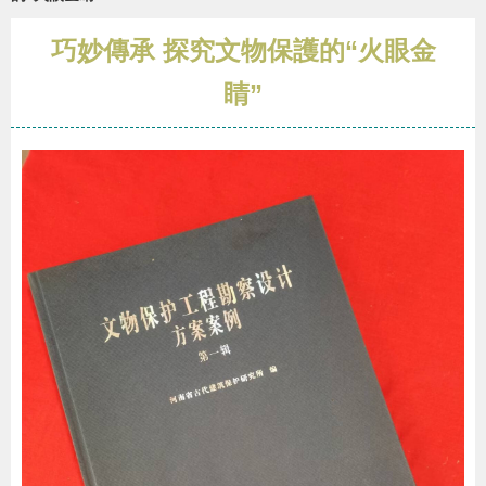
巧妙傳承 探究文物保護的“火眼金
睛”