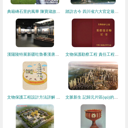
典籍磚石里的風華 陳寶箴故居修繕啟航的深思
踏訪古今 四川省六大官定最美自駕游線路，縱覽文化遺產(chǎn)瑰寶
漢陽陵特展新疆吐魯番漢唐文物 守護絲路瑰寶的工程設計智慧
文物保護勘察工程 責任工程師與設計師的資源缺口有多大？
文物保護工程設計方法詳解 重溫文物保護法核心原則
文脈新生 記歸元片區(qū)的保護式開發(fā)與文物保護工程勘察實踐