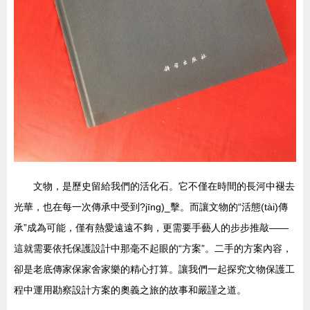
文物，是歷史留給我們的活化石。它不僅在時間的長河中褪去
光華，也在每一次傳承中受到?jīng)_擊。而讓文物的“活態(tài)傳
承”成為可能，僅有熱愛遠遠不夠，更需要手藝人的步步推敲——
這就需要依托保護設計中那毫不起眼的“方案”。二手的方案內容，
卻是老底傳家保家舍家樂的精心打算。讓我們一起探究文物保護工
程中運用勘察設計方案的奧義之旅的故事和嚴謹之道。