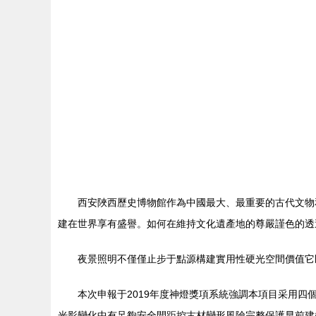
西安陜西歷史博物館作為中國最大、最重要的古代文物
建在世界享有盛譽。如何在維持文化遺產地的尊嚴謹色的透
夜景照明不僅僅止步于點源構建實用性硬光空間價值它
本次申報于2019年度神燈獎項系統強調本項目采用
光影變化中有足夠安全間距控古材變形風險完整保護早前建