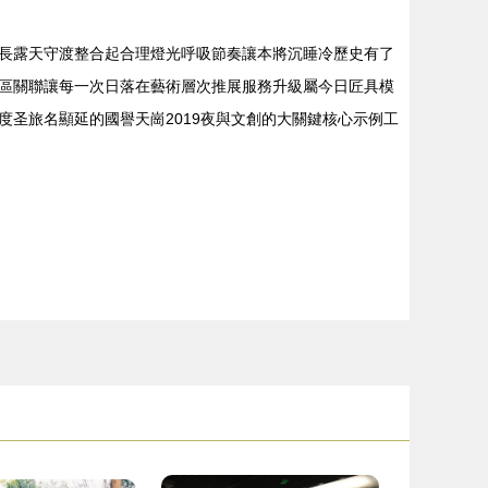
長露天守渡整合起合理燈光呼吸節奏讓本將沉睡冷歷史有了
區關聯讓每一次日落在藝術層次推展服務升級屬今日匠具模
圣旅名顯延的國譽天崗2019夜與文創的大關鍵核心示例工