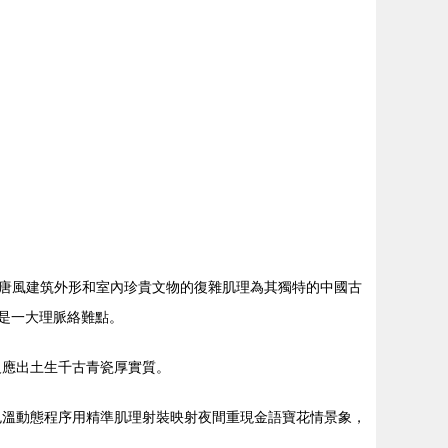
唐風建筑外形和室內珍貴文物的復雜肌理為其獨特的中國古
是一大理脈絡難點。
反應出土生千古青瓷厚實質。
色溫動態程序用精準肌理射裝映射夜間重現金語寶花情景象，