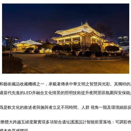
和藝術藏品收藏機構之一，承載著傳承中華文明之智慧與光彩。其獨特的
過當代先進的LED并融合文化情景的照明技術提升夜間景區氛圍與安保能
既是軟文化的敘述者與施與者立足不同時間、人群 視角一階及環境細節
四個整體大跨越五緯度聚實現多項契合遺址護護設計智能前置落地：可調彩
構本色質感體現。