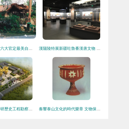
踏訪古今 四川省六大官定最美自駕游線路，縱覽文化遺產瑰寶
漢陽陵特展新疆吐魯番漢唐文物 守護絲路瑰寶的工程設計智慧
阿壩文物保護 深研歷史工程勘察，力促設計施工專業保護
奏響泰山文化的時代樂章 文物保護工程勘察的價值與實踐