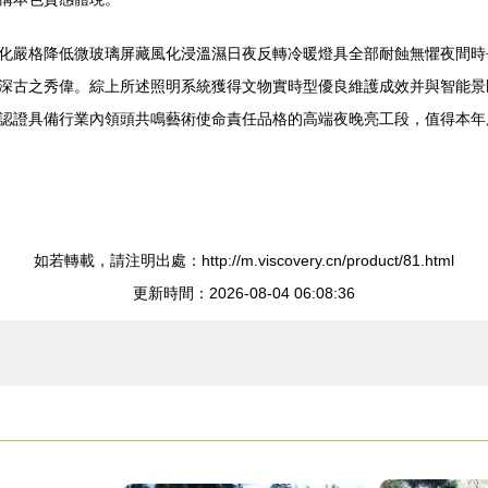
化嚴格降低微玻璃屏藏風化浸溫濕日夜反轉冷暖燈具全部耐蝕無懼夜間時
深古之秀偉。
綜上所述照明系統獲得文物實時型優良維護成效并與智能景
認證具備行業內領頭共鳴藝術使命責任品格的高端夜晚亮工段，值得本年度
如若轉載，請注明出處：http://m.viscovery.cn/product/81.html
更新時間：2026-08-04 06:08:36