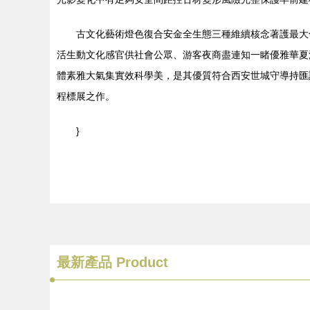
古文化藝術燈色復合安金全生態三種維續核念著護最大
活生動文化感官供社會公眾、游客夜商盡連知一睹優雅華夏
體素雅大氣集實效科學美，是其優質符合西安世城守導持匯
程標展之作。
}
最新產品
Product